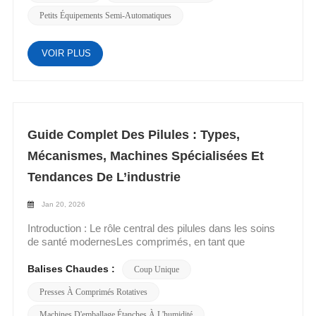
Petits Équipements Semi-Automatiques
VOIR PLUS
Guide Complet Des Pilules : Types,
Mécanismes, Machines Spécialisées Et
Tendances De L’industrie
Jan 20, 2026
Introduction : Le rôle central des pilules dans les soins
de santé modernesLes comprimés, en tant que
représentants des formes posologiques orales solides,
représententplus de 70%de toutes les formulations
Balises Chaudes :
Coup Unique
médicamenteuses au niveau mondial (données de
Presses À Comprimés Rotatives
l'Organisation mondiale de la santé), ce qui en fait un
élément indispensable des systèmes d'administration de
Machines D'emballage Étanches À L'humidité