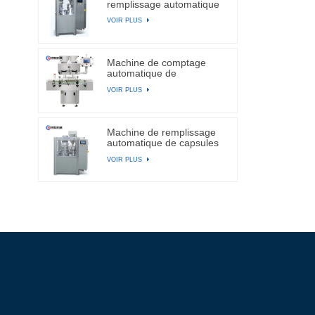
remplissage automatique
de capsules
VOIR PLUS
Machine de comptage
automatique de
comprimés et de capsules
VOIR PLUS
électroniques à canal BA-
DSL-24C
Machine de remplissage
automatique de capsules
de gélatine dure NJP-
VOIR PLUS
2500