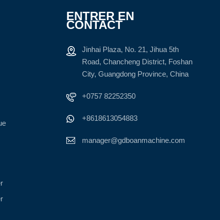
ENTRER EN
CONTACT
Jinhai Plaza, No. 21, Jihua 5th
Road, Chancheng District, Foshan
City, Guangdong Province, China
+0757 82252350
+8618613054883
ue
manager@gdboanmachine.com
r
r