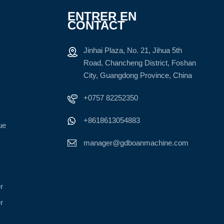
ENTRER EN
CONTACT
Jinhai Plaza, No. 21, Jihua 5th
Road, Chancheng District, Foshan
City, Guangdong Province, China
+0757 82252350
+8618613054883
ue
manager@gdboanmachine.com
r
r