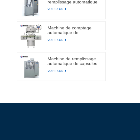
remplissage automatique
de capsules
VOIR PLUS
Machine de comptage
automatique de
comprimés et de capsules
VOIR PLUS
électroniques à canal BA-
DSL-24C
Machine de remplissage
automatique de capsules
de gélatine dure NJP-
VOIR PLUS
2500