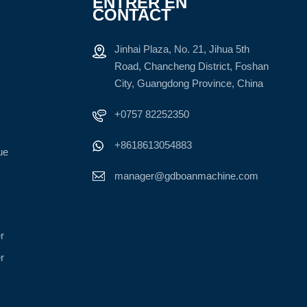
ENTRER EN
CONTACT
Jinhai Plaza, No. 21, Jihua 5th
Road, Chancheng District, Foshan
City, Guangdong Province, China
+0757 82252350
+8618613054883
ue
manager@gdboanmachine.com
r
r