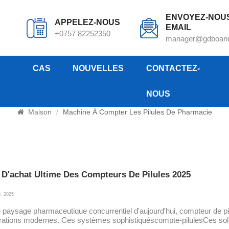
ENVOYEZ-NOU
APPELEZ-NOUS
EMAIL
+0757 82252350
manager@gdboan
CAS
NOUVELLES
CONTACTEZ-
NOUS
machine à compter les pilules de pharmaci
Maison
/
Machine À Compter Les Pilules De Pharmacie
 D'achat Ultime Des Compteurs De Pilules 2025
, 2025
 paysage pharmaceutique concurrentiel d'aujourd'hui, compteur de pi
rations modernes. Ces systèmes sophistiquéscompte-pilulesCes solut