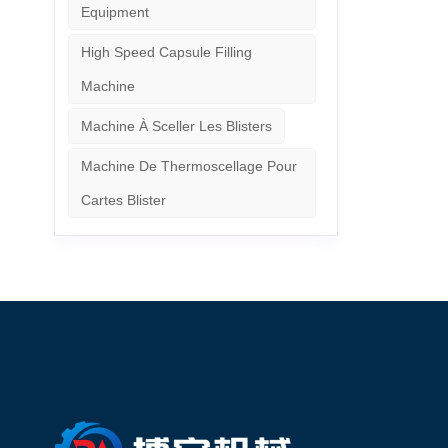
général
Equipment
Constru
existan
High Speed Capsule Filling
disponi
locaux.
Machine
consomm
pharma
Machine À Sceller Les Blisters
aux com
opérati
Machine De Thermoscellage Pour
détail 
sensibl
Cartes Blister
leurs b
tout en