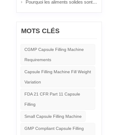
en quel
Pourquoi les aliments solides sont les meilleurs : le pouvoir imbattable et la science derrière les pilules populaires
irrégul
général
modéré
photoél
program
MOTS CLÉS
comptag
capsul
paramèt
CGMP Capsule Filling Machine
volume 
souvent
Requirements
anormau
précisi
incorre
Capsule Filling Machine Fill Weight
vérific
Variation
excessi
unités 
change
FDA 21 CFR Part 11 Capsule
fastidi
système
Filling
bonmach
de cons
Small Capsule Filling Machine
classiq
photoél
GMP Compliant Capsule Filling
% de la