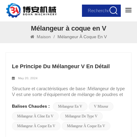
Mélangeur à coque en V
Maison
/
Mélangeur À Coque En V
Le Principe Du Mélangeur V En Détail
May 20, 2024
Structure et caractéristiques de base :Mélangeur de type
V est une sorte d'équipement de mélange de poudres et
de granulés à haut rendement, nommé pour sa structure
unique de type V. Sa partie principale se compose d'un
Balises Chaudes :
Mélangeur En V
V Mixeur
conteneur en forme de V, d'un agitateur, d'un système
Mélangeur À Cône En V
Mélangeur De Type V
d'entraînement et du système de support et de contrôle
correspondant. Les principales caractéristiques de
Mélangeur À Coque En V
Mélangeur À Coque En V
Mélangeur à coque en V sont sa haute efficacité de
performance de mélange, son effet de mélange uniforme