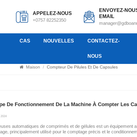
ENVOYEZ-NOU
APPELEZ-NOUS
EMAIL
+0757 82252350
manager@gdboan
CAS
NOUVELLES
CONTACTEZ-
NOUS
Compteur de pilules et de capsules
Maison
/
Compteur De Pilules Et De Capsules
ipe De Fonctionnement De La Machine À Compter Les Ca
 2024
ses automatiques de comprimés et de gélules est un équipement auto
lage, principalement utilisé pour le comptage précis et le conditionn