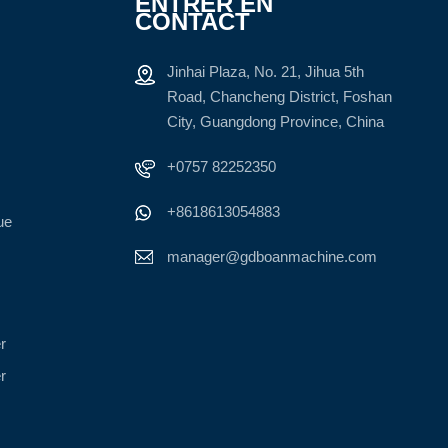
ENTRER EN
CONTACT
Jinhai Plaza, No. 21, Jihua 5th
Road, Chancheng District, Foshan
City, Guangdong Province, China
+0757 82252350
+8618613054883
ue
manager@gdboanmachine.com
r
r