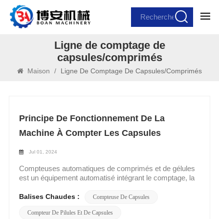
Ligne de comptage de
capsules/comprimés
Maison
/
Ligne De Comptage De Capsules/comprimés
Principe De Fonctionnement De La
Machine À Compter Les Capsules
Jul 01, 2024
Compteuses automatiques de comprimés et de gélules
est un équipement automatisé intégrant le comptage, la
distribution et l'emballage, principalement utilisé pour le
comptage précis et le conditionnement rapide de
Balises Chaudes :
Compteuse De Capsules
produits pharmaceutiques ou alimentaires tels que des
Compteur De Pilules Et De Capsules
gélules, des comprimés, des granulés, etc. Il convient