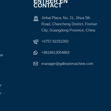
ENTRER EN
CONTACT
Jinhai Plaza, No. 21, Jihua 5th
Road, Chancheng District, Foshan
City, Guangdong Province, China
+0757 82252350
+8618613054883
ue
manager@gdboanmachine.com
r
r