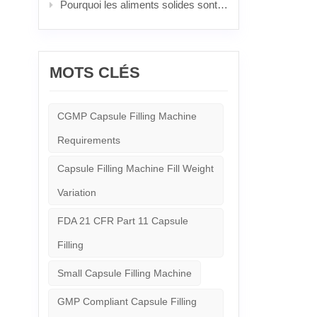
Pourquoi les aliments solides sont les meilleurs : le pouvoir imbattable et la science derrière les pilules populaires
décharg
suivant
vie de 
pour él
les dis
MOTS CLÉS
produit
Conform
l'effet
sous bl
CGMP Capsule Filling Machine
rapidem
l'équip
Requirements
product
introdu
Capsule Filling Machine Fill Weight
Variation
FDA 21 CFR Part 11 Capsule
Filling
Small Capsule Filling Machine
GMP Compliant Capsule Filling