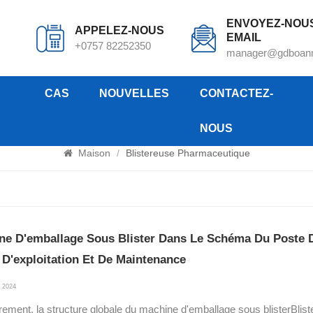
ENVOYEZ-NOU
APPELEZ-NOUS
EMAIL
+0757 82252350
manager@gdboan
CAS
NOUVELLES
CONTACTEZ-
NOUS
Blistereuse pharmaceutique
Maison
/
Blistereuse Pharmaceutique
ne D'emballage Sous Blister Dans Le Schéma Du Poste De
 D'exploitation Et De Maintenance
, 2024
ement, la structure globale du machine d'emballage sous blisterBlis