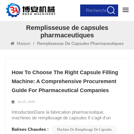
Remplisseuse de capsules
pharmaceutiques
Maison
/
Remplisseuse De Capsules Pharmaceutiques
How To Choose The Right Capsule Filling
Machine: A Comprehensive Procurement
Guide For Pharmaceutical Companies
Jul 25, 2025
IntroductionDans la fabrication pharmaceutique,
machines de remplissage de capsules Il s'agit d'un
processus critique où le contrôle qualité et l'efficacité
opérationnelle ont un impact direct sur la sécurité et la
Balises Chaudes :
Machine De Remplissage De Capsules