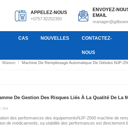
ENVOYEZ-NOU
APPELEZ-NOUS
EMAIL
+0757 82252350
manager@gdboan
CAS
NOUVELLES
CONTACTEZ-
NOUS
e de remplissage automatique de gélules N
Maison
/
Machine De Remplissage Automatique De Gélules NJP-25
amme De Gestion Des Risques Liés À La Qualité De La 
, 2024
uation des performances des équipementsNJP-2500 machine de rempli
ion de médicaments, sa stabilité des performances est directement l