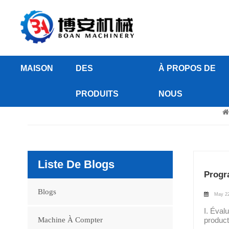
MAISON
DES
À PROPOS DE
PRODUITS
NOUS
Machin
Liste De Blogs
Progr
Blogs
May 22
I. Éval
Machine À Compter
product