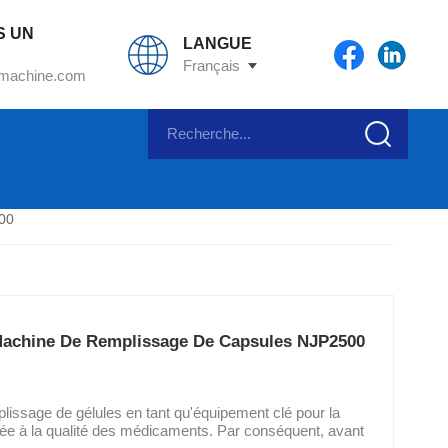
S UN
LANGUE
Français
machine.com
JP-2500
00
Machine De Remplissage De Capsules NJP2500
ssage de gélules en tant qu'équipement clé pour la
iée à la qualité des médicaments. Par conséquent, avant