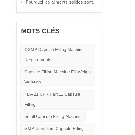
mainte
Pourquoi les aliments solides sont les meilleurs : le pouvoir imbattable et la science derrière les pilules populaires
mainten
program
dangers
normale
chaque 
MOTS CLÉS
risques
entière
informa
CGMP Capsule Filling Machine
les pro
corresp
Requirements
de surv
état co
urgence
Capsule Filling Machine Fill Weight
déploie
Variation
sont or
d’urgen
les per
FDA 21 CFR Part 11 Capsule
des ris
de l’éq
Filling
garanti
Small Capsule Filling Machine
GMP Compliant Capsule Filling