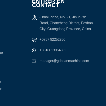
ENTRER EN
CONTACT
Jinhai Plaza, No. 21, Jihua 5th
Road, Chancheng District, Foshan
City, Guangdong Province, China
+0757 82252350
+8618613054883
ue
manager@gdboanmachine.com
r
r