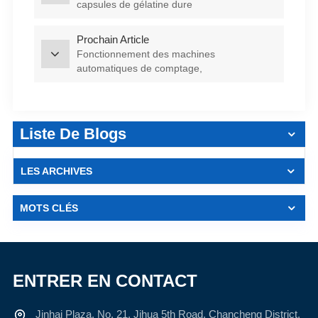
capsules de gélatine dure
Prochain Article
Fonctionnement des machines
automatiques de comptage,
d&#39;embouteillage et d&#39;emballage :
aperçu technologique
Liste De Blogs
LES ARCHIVES
MOTS CLÉS
ENTRER EN CONTACT
Jinhai Plaza, No. 21, Jihua 5th Road, Chancheng District,