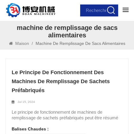
machine de remplissage de sacs
alimentaires
Maison
/
Machine De Remplissage De Sacs Alimentaires
Le Principe De Fonctionnement Des
Machines De Remplissage De Sachets
Préfabriqués
Jul 15, 2024
Le principe de fonctionnement de machines de
remplissage de sachets préfabriqués peut être résumé
ainsi :1. machine de remplissage automatique de
sacs Alimentation en pochette : La machine est équipée
Balises Chaudes :