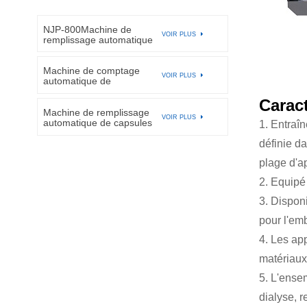
NJP-800Machine de
VOIR PLUS
remplissage automatique
de capsules
Machine de comptage
VOIR PLUS
automatique de
comprimés et de
Caract
capsules électroniques à
canal BA-DSL-24C
Machine de remplissage
VOIR PLUS
automatique de capsules
1.
Entraîn
de gélatine dure NJP-
définie d
2500
plage d'a
2.
Equipé 
3.
Disponi
pour l'em
4.
Les app
matériaux 
5. L'ense
dialyse, 