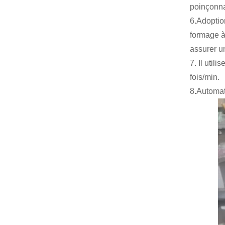
poinçonna
6.Adoptio
formage à
assurer un
7. Il uti
fois/min.
8.Automat