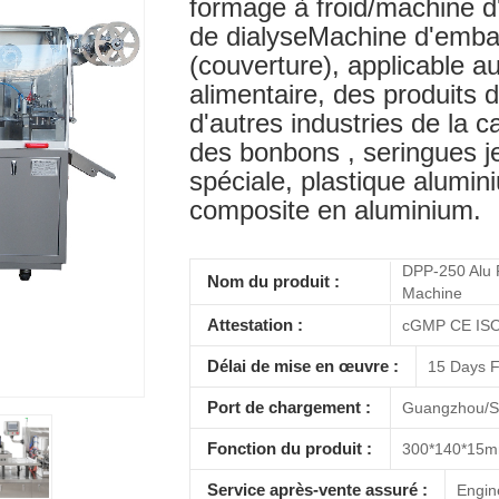
formage à froid/machine d
de dialyseMachine d'embal
(couverture), applicable 
alimentaire, des produits 
d'autres industries de la c
des bonbons , seringues j
spéciale, plastique alumin
composite en aluminium.
DPP-250 Alu Pl
Nom du produit :
Machine
Attestation :
cGMP CE ISO
Délai de mise en œuvre :
15 Days F
Port de chargement :
Guangzhou/S
Fonction du produit :
300*140*15
Service après-vente assuré :
Engin