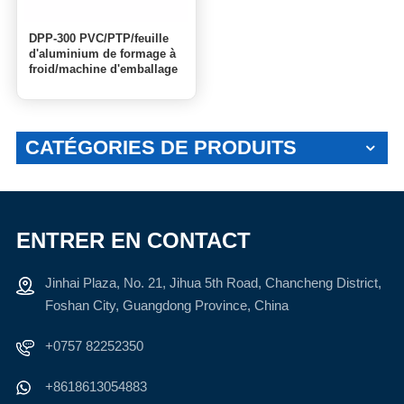
DPP-300 PVC/PTP/feuille
d'aluminium de formage à
froid/machine d'emballage
sous blister en papier de
dialyse
CATÉGORIES DE PRODUITS
ENTRER EN CONTACT
Jinhai Plaza, No. 21, Jihua 5th Road, Chancheng District,
Foshan City, Guangdong Province, China
+0757 82252350
+8618613054883