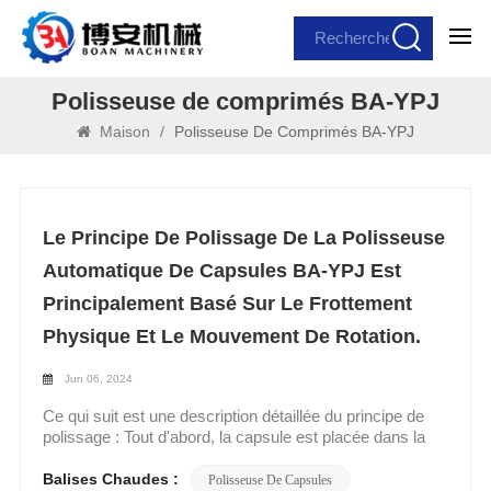
Polisseuse de comprimés BA-YPJ
Maison
/
Polisseuse De Comprimés BA-YPJ
Le Principe De Polissage De La Polisseuse
Automatique De Capsules BA-YPJ Est
Principalement Basé Sur Le Frottement
Physique Et Le Mouvement De Rotation.
Jun 06, 2024
Ce qui suit est une description détaillée du principe de
polissage : Tout d'abord, la capsule est placée dans la
zone de travail du Machine de polissage automatique de
capsules BA-YPJ, ce qui est généralement réalisé au
Balises Chaudes :
Polisseuse De Capsules