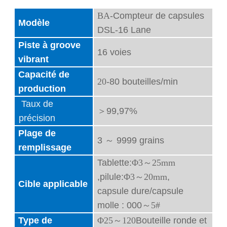
BA
-Compteur de capsules
Modèle
DSL-16 Lane
Piste à groove
16 voies
vibrant
Capacité de
20
-80 bouteilles/min
production
Taux de
＞
99,97%
précision
Plage de
3
～
9999 grains
remplissage
Tablette:
Φ3
～
25mm
,pilule:
Φ3
～
20mm
,
Cible applicable
capsule dure/capsule
molle : 000
～
5#
Type de
Φ25
～
120
Bouteille ronde et