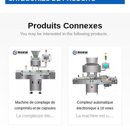
Produits Connexes
You may be interested in the following products...
Machine de comptage de
Compteur automatique
comprimés et de capsules
électronique à 16 voies
à canaux multiples BA-
BA-DSL-16Pro, pour
La compteuse électronique de grains est le produit phare de l'entreprise. Il s'agit d'un équipement électronique de comptage de grains stable et fiable développé avec succès après une longue période de recherche et d'expériences répétées. Les composants de base et le système de contrôle de l'équipement sont tous des pièces d'origine importées. La machine est principalement composée d'une trémie de chargement, d'un transport de vibrations, d'une détection photoélectrique, d'une interface homme-machine de stockage de poussière, etc. Cette machine est une machine de comptage et de remplissage automatique intelligente, largement utilisée pour le comptage de capsules pour la production à grande échelle dans les hôpitaux, les produits pharmaceutiques. usine etc
La machine est un équipement de remplissage de capsules entièrement automatique à mouvement intermittent et à plaque perforée. Il adopte une conception d'optimisation combinant les caractéristiques de la médecine chinoise et les exigences des BPF, il présente les caractéristiques d'un mécanisme compact, d'un petit volume, d'un bruit plus faible, d'un dosage de remplissage précis, d'une fonction multifonction, d'un fonctionnement stable, etc. Il peut terminer le mouvement suivant en même temps. temps : alimentation des capsules, séparation des capsules, remplissage de poudre, rejet des capsules, verrouillage des capsules, décharge des capsules finies et nettoyage des modules, etc. Cette machine est conçue pour répondre au volume de production sur la base de la machine de remplissage automatique de capsules modèle NJP-8OO, elle augmente le mécanisme de levage facile à nettoyer. Cela permet d'économiser des coûts et de la main d'œuvre pour l'entreprise qui a besoin de produire en volume.
DSL-8C
compter les bonbons, les
oursons, les comprimés de