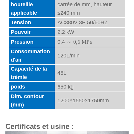
bouteille
carrée de mm, hauteur
applicable
≤240 mm
Tension
AC380V 3P 50/60HZ
Pouvoir
2,2 kW
Pression
0,4
～
0,6 MPa
Consommation
120L/min
d'air
Capacité de la
45L
trémie
poids
650 kg
Dim. contour
1200×1550×1750mm
(mm)
Certificats et usine :