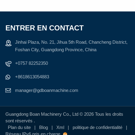
sucre gommeux
APPRENDRE
APPRENDRE
ENTRER EN CONTACT
ENCORE
ENCORE
Jinhai Plaza, No. 21, Jihua 5th Road, Chancheng District,
PLUS
PLUS
Foshan City, Guangdong Province, China
+0757 82252350
+8618613054883
manager@gdboanmachine.com
Guangdong Boan Machinery Co., Ltd © 2026 Tous les droits
sont réservés .
Plan du site
|
Blog
|
Xml
|
politique de confidentialité
|
Réseau IPv6 pris en charge