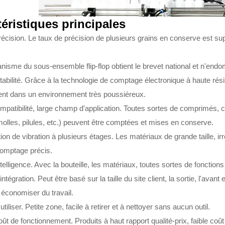
éristiques principales
récision. Le taux de précision de plusieurs grains en conserve est su
nisme du sous-ensemble flip-flop obtient le brevet national et n'endo
tabilité. Grâce à la technologie de comptage électronique à haute résis
nt dans un environnement très poussiéreux.
ompatibilité, large champ d'application. Toutes sortes de comprimés,
olles, pilules, etc.) peuvent être comptées et mises en conserve.
ion de vibration à plusieurs étages. Les matériaux de grande taille, ir
omptage précis.
telligence. Avec la bouteille, les matériaux, toutes sortes de fonction
tégration. Peut être basé sur la taille du site client, la sortie, l'avant
é, économiser du travail.
 utiliser. Petite zone, facile à retirer et à nettoyer sans aucun outil.
oût de fonctionnement. Produits à haut rapport qualité-prix, faible coût 