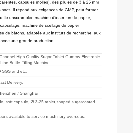
parentes, capsules molles), des pilules de 3 à 25 mm
es sacs. Il répond aux exigences de GMP, peut former
ottle
u
nscrambler
, machine d'insertion de papier,
 capsulage, machine de scellage de papier
se de bâtons, adaptée aux instituts de recherche, aux
é avec une grande production.
hannel High Quality Sugar Tablet Gummy Electronic
ine Bottle Filling Machine
 SGS and etc.
ast Delivery.
henzhen / Shanghai
e, soft capsule, Ø 3-25 tablet,shaped,sugarcoated
eers available to service machinery overseas.