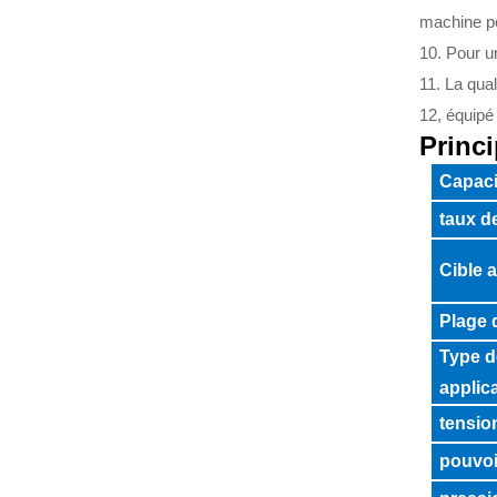
machine po
10. Pour u
11. La qual
12, équipé 
Princ
Capaci
taux d
Cible 
Plage 
Type d
applic
tensio
pouvoi