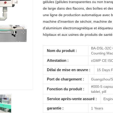
gélules (gélules transparentes ou non trans
de large dans des flacons, des boîtes et d
une ligne de production automatique avec b
machine d'insertion de séchoir, machine de
d'aluminium électromagnétique et étiqueteu
hôpitaux et aux usines de produits de sant
BA-DSL-32C C
Nom du produit :
Counting Mach
Attestation :
cGMP CE ISO
Délai de mise en œuvre :
15 Days F
Port de chargement :
Guangzhou/S
#000-5 capsul
Fonction du produit :
tablet, pill
Service après-vente assuré :
Engin
garantie :
1 Years