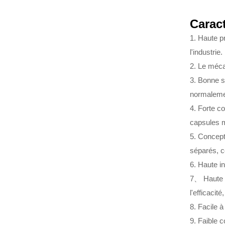
Caract
1. Haute p
l'industrie.
2. Le méca
3. Bonne s
normaleme
4. Forte c
capsules m
5. Concept
séparés, c
6. Haute in
7、 Haute in
l'efficacit
8. Facile à
9. Faible c