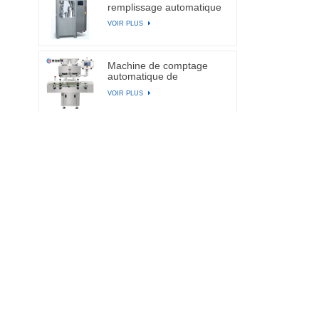
remplissage automatique
de capsules
VOIR PLUS
Machine de comptage
automatique de
comprimés et de
VOIR PLUS
capsules électroniques à
canal BA-DSL-24C
Machine de remplissage
automatique de capsules
de gélatine dure NJP-
VOIR PLUS
2500