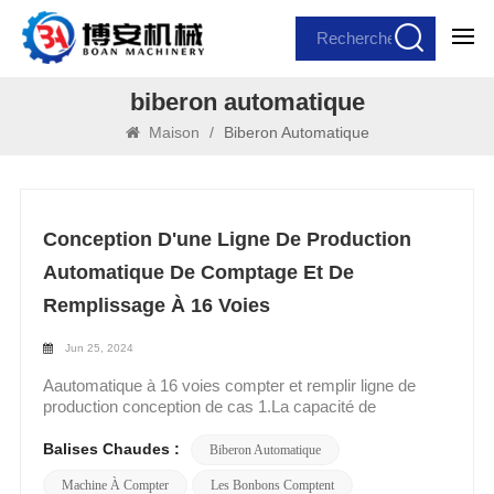
biberon automatique
Maison
/
Biberon Automatique
Conception D'une Ligne De Production
Automatique De Comptage Et De
Remplissage À 16 Voies
Jun 25, 2024
Aautomatique à 16 voies compter et remplir ligne de
production conception de cas 1.La capacité de
production quotidienne attendue (en termes de quantité
de capsules).entre 500 000 et 1 000 000 gélules par jour
Balises Chaudes :
Biberon Automatique
conditionnement2. Les spécifications de la capsule
Machine À Compter
Les Bonbons Comptent
(taille, modèle) utilisée.Différentes tailles de capsules