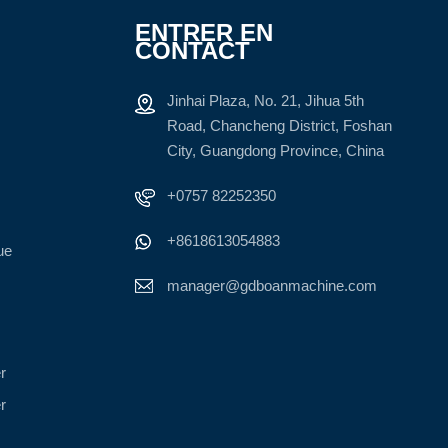
ENTRER EN
CONTACT
Jinhai Plaza, No. 21, Jihua 5th
Road, Chancheng District, Foshan
City, Guangdong Province, China
+0757 82252350
+8618613054883
ue
manager@gdboanmachine.com
r
r