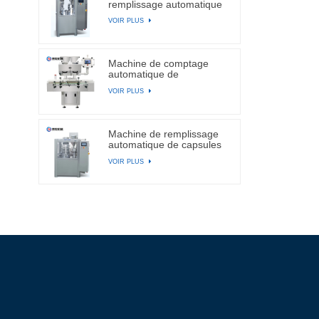
remplissage automatique
de capsules
VOIR PLUS
Machine de comptage
automatique de
comprimés et de capsules
VOIR PLUS
électroniques à canal BA-
DSL-24C
Machine de remplissage
automatique de capsules
de gélatine dure NJP-
VOIR PLUS
2500