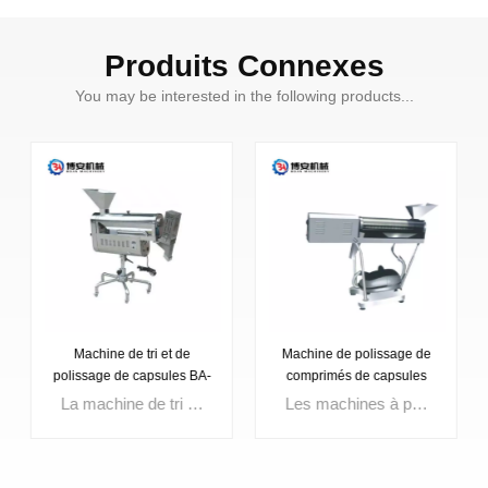
Produits Connexes
You may be interested in the following products...
Machine de polissage de
Machine de tri et de
comprimés de capsules
polissage de capsules BA-
BA-YPJ-ll
YPJ-III
Les machines à polir les comprimés de capsules sont principalement utilisées pour polir et finir la surface des formes posologiques de capsules dures fabriquées, afin d'améliorer leur apparence et leur éclat.
La machine de tri et de polissage de capsules est un équipement important dans le flux de travail de fabrication pharmaceutique pour optimiser l'apparence finale et la qualité des produits pharmaceutiques encapsulés.