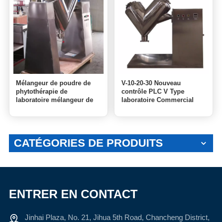
Mélangeur de poudre de
V-10-20-30 Nouveau
phytothérapie de
contrôle PLC V Type
laboratoire mélangeur de
laboratoire Commercial
poudre rotatif chimique fin
mélangeur de poudre
Compact 50 kg 100 kg 200
sèche VH mélangeur
kg 300 kg
CATÉGORIES DE PRODUITS
ENTRER EN CONTACT
Jinhai Plaza, No. 21, Jihua 5th Road, Chancheng District,