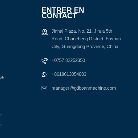
ENTRER EN
CONTACT
Jinhai Plaza, No. 21, Jihua 5th
Road, Chancheng District, Foshan
City, Guangdong Province, China
+0757 82252350
+8618613054883
ue
manager@gdboanmachine.com
r
r