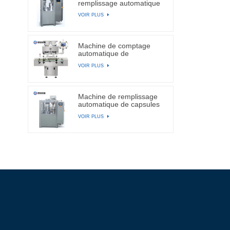
remplissage automatique
de capsules
VOIR PLUS
Machine de comptage
automatique de
comprimés et de capsules
VOIR PLUS
électroniques à canal BA-
DSL-24C
Machine de remplissage
automatique de capsules
de gélatine dure NJP-
VOIR PLUS
2500