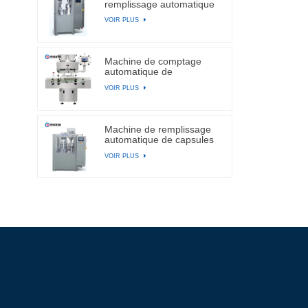
remplissage automatique
de capsules
VOIR PLUS
Machine de comptage
automatique de
comprimés et de capsules
VOIR PLUS
électroniques à canal BA-
DSL-24C
Machine de remplissage
automatique de capsules
de gélatine dure NJP-
VOIR PLUS
2500