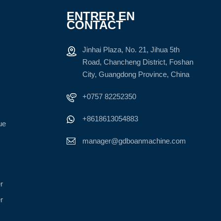
ENTRER EN
CONTACT
Jinhai Plaza, No. 21, Jihua 5th
Road, Chancheng District, Foshan
City, Guangdong Province, China
+0757 82252350
+8618613054883
ue
manager@gdboanmachine.com
r
r